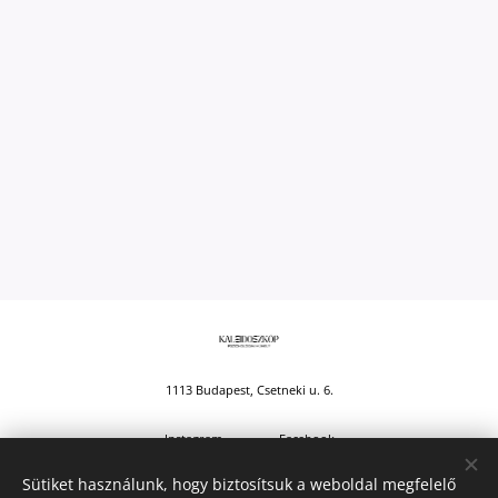
1113 Budapest, Csetneki u. 6.
Instagram
Facebook
Sütiket használunk, hogy biztosítsuk a weboldal megfelelő
Kaleidoszkóp Pszichológiai Műhely 2025 © Minden jog fenntartva.