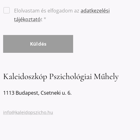
Elolvastam és elfogadom az
adatkezelési
tájékoztató
t
Küldés
Kaleidoszkóp Pszichológiai Műhely
1113 Budapest, Csetneki u. 6.
info@kaleidopszicho.hu