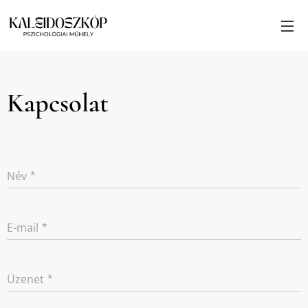
Kapcsolat
Név
E-mail
Üzenet