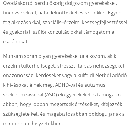
Óvodáskortól serdülőkorig dolgozom gyerekekkel,
tinédzserekkel, fiatal felnőttekkel és szülőkkel. Egyéni
foglalkozásokkal, szociális–érzelmi készségfejlesztéssel
és gyakorlati szülői konzultációkkal támogatom a
családokat.
Munkám során olyan gyerekekkel találkozom, akik
érzelmi túlterheltséget, stresszt, társas nehézségeket,
önazonossági kérdéseket vagy a külföldi életből adódó
kihívásokat élnek meg. ADHD-val és autizmus
spektrumzavarral (ASD) élő gyerekeket is támogatok
abban, hogy jobban megértsék érzéseiket, kifejezzék
szükségleteiket, és magabiztosabban boldoguljanak a
mindennapi helyzetekben.