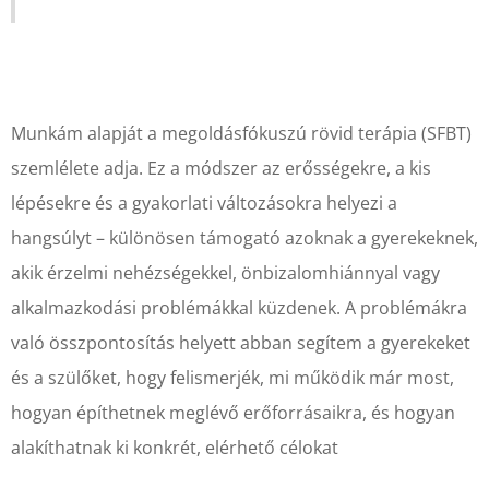
Munkám alapját a megoldásfókuszú rövid terápia (SFBT)
szemlélete adja. Ez a módszer az erősségekre, a kis
lépésekre és a gyakorlati változásokra helyezi a
hangsúlyt – különösen támogató azoknak a gyerekeknek,
akik érzelmi nehézségekkel, önbizalomhiánnyal vagy
alkalmazkodási problémákkal küzdenek. A problémákra
való összpontosítás helyett abban segítem a gyerekeket
és a szülőket, hogy felismerjék, mi működik már most,
hogyan építhetnek meglévő erőforrásaikra, és hogyan
alakíthatnak ki konkrét, elérhető célokat