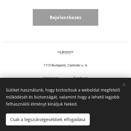
Bejelentkezés
1113 Budapest, Csetneki u. 6.
Instagram
Facebook
Sütiket használunk, hogy biztosítsuk a weboldal megfelelő
Kaleidoszkóp Pszichológiai Műhely 2025 © Minden jog fenntartva.
működését és biztonságát, valamint hogy a lehető legjobb
felhasználói élményt kínáljuk Neked.
Adatkezelési tájékoztató
Sütik
Csak a legszükségesebbek elfogadása